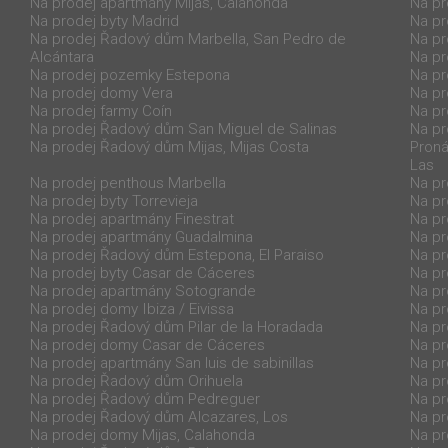
Na prodej apartmány Mijas, Calahonda
Na pr
Na prodej byty Madrid
Na pr
Na prodej Řadový dům Marbella, San Pedro de
Na pr
Alcántara
Na pr
Na prodej pozemky Estepona
Na pr
Na prodej domy Vera
Na pr
Na prodej farmy Coín
Na pr
Na prodej Řadový dům San Miguel de Salinas
Na pr
Na prodej Řadový dům Mijas, Mijas Costa
Proná
Las
Na prodej penthous Marbella
Na pr
Na prodej byty Torrevieja
Na pr
Na prodej apartmány Finestrat
Na pr
Na prodej apartmány Guadalmina
Na pr
Na prodej Řadový dům Estepona, El Paraiso
Na pr
Na prodej byty Casar de Cáceres
Na pr
Na prodej apartmány Sotogrande
Na pr
Na prodej domy Ibiza / Eivissa
Na p
Na prodej Řadový dům Pilar de la Horadada
Na pr
Na prodej domy Casar de Cáceres
Na pr
Na prodej apartmány San luis de sabinillas
Na pr
Na prodej Řadový dům Orihuela
Na pr
Na prodej Řadový dům Pedreguer
Na pr
Na prodej Řadový dům Alcazares, Los
Na pr
Na prodej domy Mijas, Calahonda
Na pr