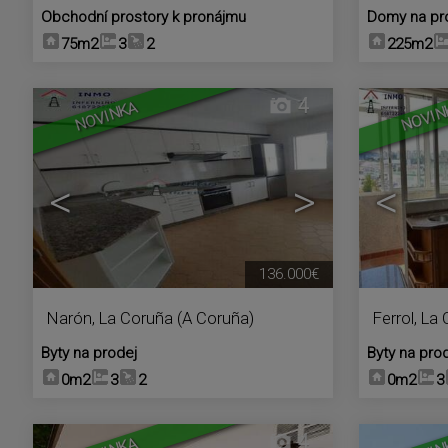
Obchodní prostory k pronájmu
Domy na pr
75m2
3
2
225m2
4
NOVINKA
NOVIN
<
>
<
136.000€
Narón
,
La Coruña (A Coruña)
Ferrol
,
La 
Byty na prodej
Byty na pro
0m2
3
2
0m2
3
4