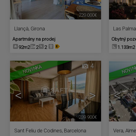
220.000€
Llançà
,
Girona
Las Palma
Apartmány na prodej
Obytný poz
92m2
2
2
1.133m2
4
NOVINKA
NOVIN
<
>
<
239.900€
Sant Feliu de Codines
,
Barcelona
Vera
,
Alme