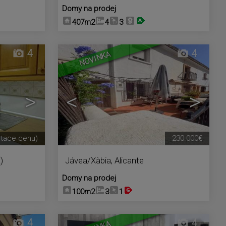
Domy na prodej
407m2
4
3
4
4
NOVINKA
>
<
>
ltace cenu)
230.000€
)
Jávea/Xàbia
,
Alicante
Domy na prodej
100m2
3
1
4
4