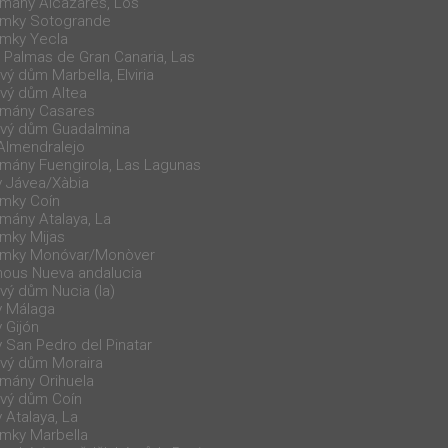
tmány Alcazares, Los
emky Sotogrande
mky Yecla
Palmas de Gran Canaria, Las
ý dům Marbella, Elviria
vý dům Altea
tmány Casares
ový dům Guadalmina
 Almendralejo
tmány Fuengirola, Las Lagunas
 Jávea/Xàbia
mky Coín
mány Atalaya, La
mky Mijas
emky Monóvar/Monòver
hous Nueva andalucia
vý dům Nucia (la)
y Málaga
 Gijón
 San Pedro del Pinatar
vý dům Moraira
tmány Orihuela
vý dům Coín
 Atalaya, La
mky Marbella