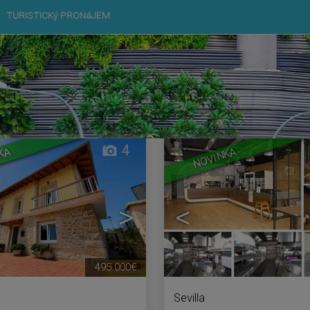
TURISTICKý PRONáJEM
4
KA
NOVINKA
>
<
495.000€
Sevilla