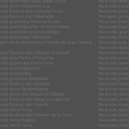
odej apartmány Mijas, Mijas Costa
Na prodej apar
odej domy Alcazares, Los
Na prodej poz
odej Řadový dům Orihuela-Costa
Na prodej poze
odej Řadový dům Villamartín
Pronájem domy 
odej apartmány Orihuela-Costa
Na prodej Řadov
odej apartmány Pilar de la Horadada
Na prodej Řado
odej obchodní prostory Madrid
Na prodej apar
odej apartmány Villamartín
Na prodej Řad
jem obchodní prostory Palmas de Gran Canaria,
Na prodej byty
Na prodej apar
odej Řadový dům Alhaurín el Grande
Na prodej domy
odej byty Parets d´Emporda
Na prodej poze
odej apartmány Punta Prima
Na prodej apart
odej domy Valladolid
Na prodej poze
odej domy Mijas
Na prodej poz
odej penthous Benahavís
Na prodej pent
odej Řadový dům Benissa
Na prodej Řado
rodej domy Benalmádena
Na prodej dom
odej domy San Miguel de Salinas
Na prodej domy
odej Řadový dům Mijas, La Cala Golf
Na prodej domy
odej Řadový dům Algorfa
Na prodej Řado
odej domy Polop
Na prodej apar
odej Řadový dům Alhaurín de la Torre
Na prodej Řado
odej domy Rojales
Na prodej domy
odej farmy Yecla
Na prodej poze