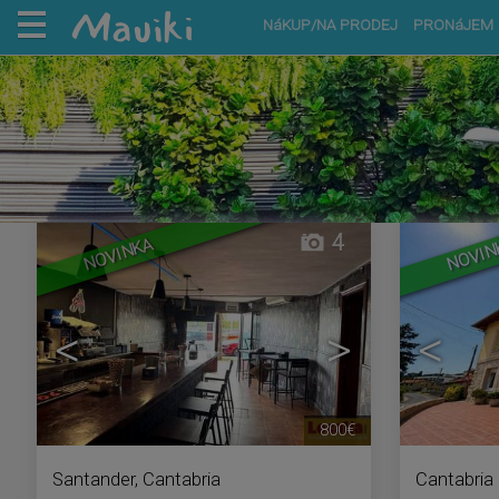
NáKUP/NA PRODEJ
PRONáJEM
4
NOVINKA
NOVIN
<
>
<
800€
Santander
,
Cantabria
Cantabria