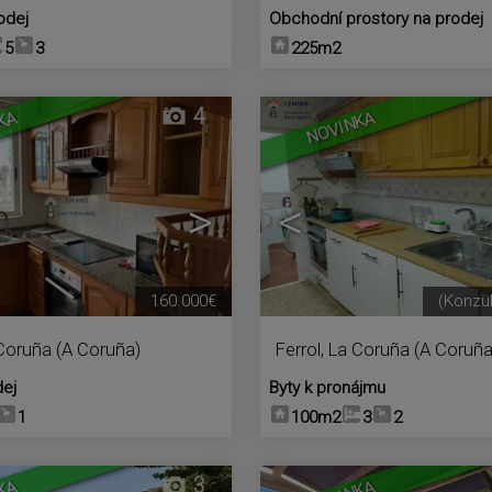
odej
Obchodní prostory na prodej
5
3
225m2
4
KA
NOVINKA
>
<
160.000€
(Konzu
Coruña (A Coruña)
Ferrol
,
La Coruña (A Coruña
dej
Byty k pronájmu
1
100m2
3
2
3