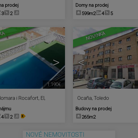
na prodej
Domy na prodej
3
2
599m2
4
5
4
KA
NOVINKA
>
<
1.190€
lomara i Rocafort, El
,
Ocaña
,
Toledo
nájmu
Budovy na prodej
4
2
265m2
NOVÉ NEMOVITOSTI