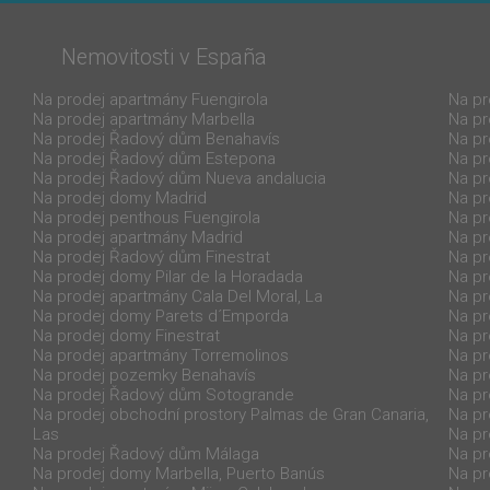
Nemovitosti v España
Na prodej apartmány Fuengirola
Na pr
Na prodej apartmány Marbella
Na p
Na prodej Řadový dům Benahavís
Na pr
Na prodej Řadový dům Estepona
Na pr
Na prodej Řadový dům Nueva andalucia
Na pr
Na prodej domy Madrid
Na pr
Na prodej penthous Fuengirola
Na p
Na prodej apartmány Madrid
Na pr
Na prodej Řadový dům Finestrat
Na pr
Na prodej domy Pilar de la Horadada
Na pr
Na prodej apartmány Cala Del Moral, La
Na pr
Na prodej domy Parets d´Emporda
Na pr
Na prodej domy Finestrat
Na p
Na prodej apartmány Torremolinos
Na pr
Na prodej pozemky Benahavís
Na pr
Na prodej Řadový dům Sotogrande
Na pr
Na prodej obchodní prostory Palmas de Gran Canaria,
Na pr
Las
Na pr
Na prodej Řadový dům Málaga
Na pr
Na prodej domy Marbella, Puerto Banús
Na pr