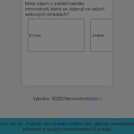
Máte zájem o zaslání nabídky
nemovitostí, které se objevují na našich
webových stránkách?
Vybráno:
30252 Nemovitosti
další
»
ro vás víc...
Pošlete nám
e-mail
a sdělte nám, jaký typ nemovitost
informací o nových nemovitostech k prodeji