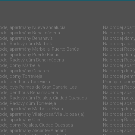
odej apartmány Nueva andalucia
Na prodej apart
rodej apartmány Benalmádena
Na prodej apar
odej apartmány Benahavís
Na prodej domy
odej Řadový dům Marbella
Na prodej apar
odej apartmány Marbella, Puerto Banús
Na prodej Řado
odej apartmány Puerto Banús
Na prodej dom
rodej Řadový dům Benalmádena
Na prodej Řado
odej domy Marbella
Na prodej apar
odej apartmány Casares
Na prodej domy
odej domy Torrevieja
Na prodej pent
odej penthous Torrevieja
Pronájem domy
odej byty Palmas de Gran Canaria, Las
Na prodej Řado
rodej penthous Benalmádena
Na prodej apar
odej Řadový dům Rojales, Ciudad Quesada
Na prodej poz
odej Řadový dům Torrevieja
Na prodej apar
odej apartmány Marbella, Elviria
Na prodej dom
odej apartmány Villajoyosa/Vila Joiosa (la)
Na prodej apar
odej apartmány Ojén
Na prodej Řado
odej domy Rojales, Ciudad Quesada
Na prodej apar
odej apartmány Alicante/Alacant
Na prodej apar