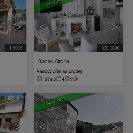
NOVINKA
>
<
>
1.800€
328.000€
Blanes
,
Girona
Řadový dům na prodej
137m2
4
2
4
4
NOVINKA
>
<
>