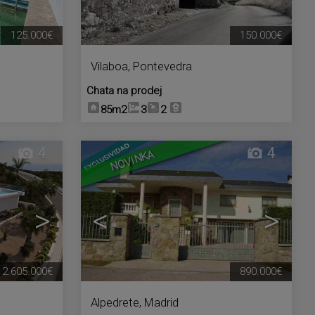
125.000€
150.000€
Vilaboa
,
Pontevedra
Chata na prodej
85m2
3
2
4
4
NOVINKA
>
<
>
2.605.000€
890.000€
Alpedrete
,
Madrid