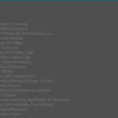
mány Torrevieja
tmány Estepona
 Palmas de Gran Canaria, Las
tmány Málaga
vý dům Mijas
y Estepona
vý dům Calpe/Calp
tmány Calpe/Calp
 Nueva andalucia
hous Estepona
 Madrid
vý dům Jávea/Xàbia
tmány Málaga, Málaga - Centro
emky Pinoso
tmány Guardamar del Segura
y Casares
tmány Marbella, San Pedro de Alcántara
vý dům Marbella, Puerto Banús
tmány Benidorm
tmány Mijas