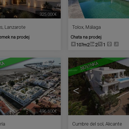
325.000€
s, Lanzarote
Tolox
,
Málaga
emek na prodej
Chata na prodej
107m2
2
1
4
KA
NOVINKA
>
<
496.600€
ría
Cumbre del sol
,
Alicante