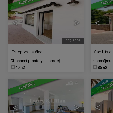
NOVINKA
NOVIN
<
>
<
307.600€
Estepona
,
Málaga
San luis de
Obchodní prostory na prodej
k pronájmu
40m2
36m2
4
NOVINKA
NOVIN
<
>
<