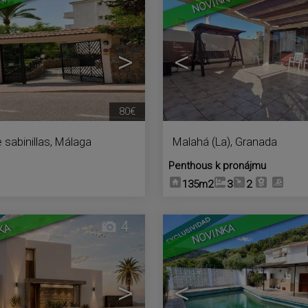
KA
NOVINKA
>
<
80€
 sabinillas
,
Málaga
Malahá (La)
,
Granada
Penthous k pronájmu
135m2
3
2
4
KA
NOVINKA
>
<