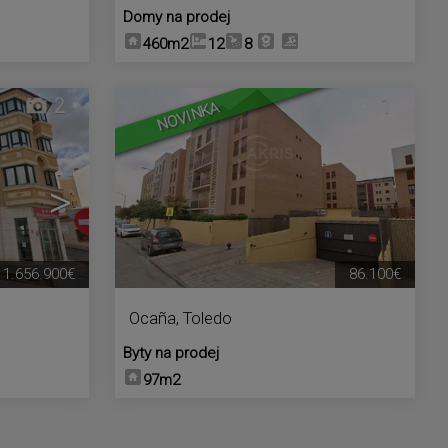
Domy na prodej
460m2
12
8
2
1
NOVINKA
>
1.656.900€
86.100€
Ocaña
,
Toledo
Byty na prodej
97m2