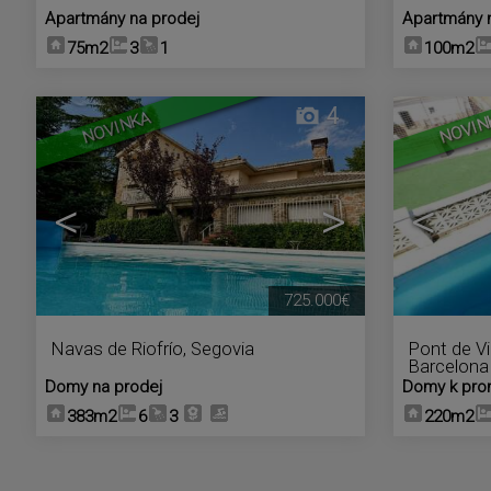
Apartmány na prodej
Apartmány 
75m2
3
1
100m2
4
NOVINKA
NOVIN
<
>
<
725.000€
Navas de Riofrío
,
Segovia
Pont de Vi
Barcelona
Domy na prodej
Domy k pro
383m2
6
3
220m2