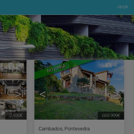
Jazyk
4
4
NOVINKA
>
<
>
2.930€
669.999€
Cambados
,
Pontevedra