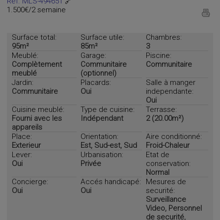
Ref. MLS-494651
🔗
1.500€/2 semaine
Surface total:
Surface utile:
Chambres:
95m²
85m²
3
Meublé:
Garage:
Piscine:
Complètement
Communitaire
Communitaire
meublé
(optionnel)
Jardin:
Placards:
Salle à manger
Communitaire
Oui
independante:
Oui
Cuisine meublé:
Type de cuisine:
Terrasse:
Fourni avec les
Indépendant
2 (20.00m²)
appareils
Place:
Orientation:
Aire conditionné:
Exterieur
Est, Sud-est, Sud
Froid-Chaleur
Lever:
Urbanisation:
Etat de
Oui
Privée
conservation:
Normal
Concierge:
Accés handicapé:
Mesures de
Oui
Oui
securité:
Surveillance
Video, Personnel
de securité,