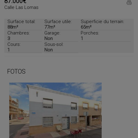
87.000€
Calle Las Lomas
Surface total:
Surface utile:
Superficie du terrain:
88m²
77m²
65m²
Chambres:
Garage:
Porches:
3
Non
1
Cours:
Sous-sol:
1
Non
FOTOS