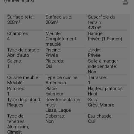
(vérifier le prix)
Surface total:
Surface utile:
Superficie du
308m²
206m²
terrain:
420m²
Chambres:
Meublé:
Garage:
4
Complètement
Privée (1 Places)
meublé
Type de garage:
Piscine:
Jardin:
Abri d'auto
Privée
Privée
Salons:
Placards:
Salle à manger
1
Oui
independante:
Non
Cuisine meublé:
Type de cuisine:
Terrasse:
Meublé
Américain
1
Porches:
Place:
Hauteur plafonds:
1
Exterieur
Haut
Type de plafond:
Revetements des
Sols:
Plaques
murs:
Grès, Marbre
Lisse, Laqué
Type de
Debarras:
Eau chaude:
fenêtres:
Non
Oui
Aluminium,
Climalit