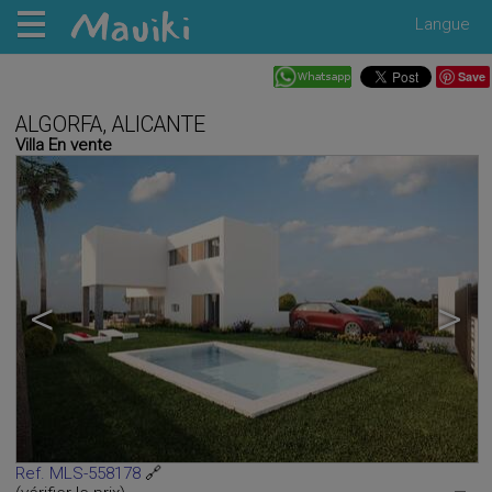
Langue
Save
ALGORFA, ALICANTE
Villa En vente
<
>
Ref. MLS-558178
🔗